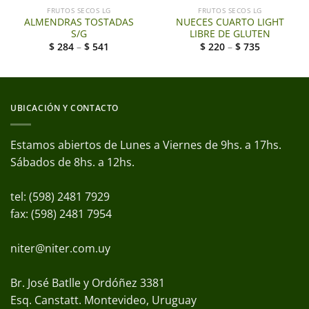
FRUTOS SECOS LG
FRUTOS SECOS LG
ALMENDRAS TOSTADAS
NUECES CUARTO LIGHT
S/G
LIBRE DE GLUTEN
$
284
–
$
541
$
220
–
$
735
UBICACIÓN Y CONTACTO
Estamos abiertos de Lunes a Viernes de 9hs. a 17hs.
Sábados de 8hs. a 12hs.
tel: (598) 2481 7929
fax: (598) 2481 7954
niter@niter.com.uy
Br. José Batlle y Ordóñez 3381
Esq. Canstatt. Montevideo, Uruguay