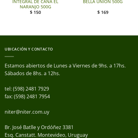
INTEGRAL DE CAÑA EL
BELLA UNION 500G
NARANJO 500G
$
150
$
169
UBICACIÓN Y CONTACTO
Estamos abiertos de Lunes a Viernes de 9hs. a 17hs.
Sábados de 8hs. a 12hs.
tel: (598) 2481 7929
fax: (598) 2481 7954
niter@niter.com.uy
Br. José Batlle y Ordóñez 3381
Esq. Canstatt. Montevideo, Uruguay