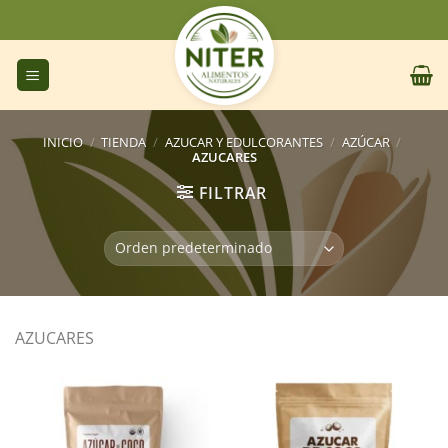
Saltar
al
contenido
INICIO
/
TIENDA
/
AZUCAR Y EDULCORANTES
/
AZÚCAR
/
AZUCARES
FILTRAR
AZUCARES