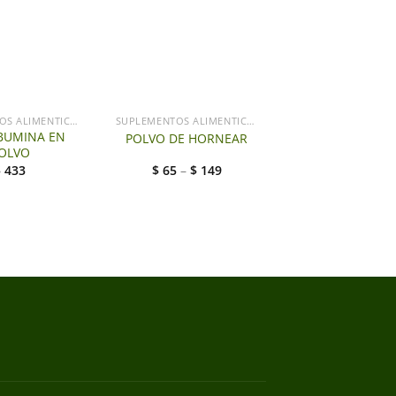
SUPLEMENTOS ALIMENTICIOS
SUPLEMENTOS ALIMENTICIOS
BUMINA EN
POLVO DE HORNEAR
OLVO
$
433
$
65
–
$
149