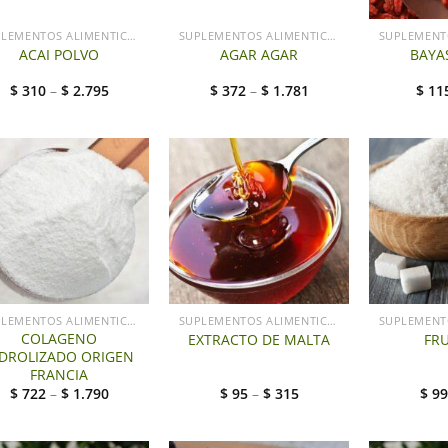
SUPLEMENTOS ALIMENTICIOS
SUPLEMENTOS ALIMENTICIOS
ACAI POLVO
AGAR AGAR
BAYAS
$
310
–
$
2.795
$
372
–
$
1.781
$
11
SUPLEMENTOS ALIMENTICIOS
SUPLEMENTOS ALIMENTICIOS
COLAGENO
EXTRACTO DE MALTA
FR
IDROLIZADO ORIGEN
FRANCIA
$
722
–
$
1.790
$
95
–
$
315
$
99