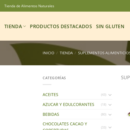
Saltar
Tienda de Alimentos Naturales
al
contenido
TIENDA
PRODUCTOS DESTACADOS
SIN GLUTEN
INICIO
/
TIENDA
/
SUPLEMENTOS ALIMENTICIO
SUP
CATEGORÍAS
ACEITES
(43)
AZUCAR Y EDULCORANTES
(18)
BEBIDAS
(80)
CHOCOLATES CACAO Y
(33)