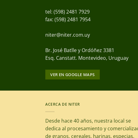
tel: (598) 2481 7929
fax: (598) 2481 7954
niter@niter.com.uy
Br. José Batlle y Ordóñez 3381
Esq. Canstatt. Montevideo, Uruguay
VER EN GOOGLE MAPS
ACERCA DE NITER
Desde hace 40 años, nuestra local se
dedica al procesamiento y comercializa
de granos, cereales, harinas, especias,