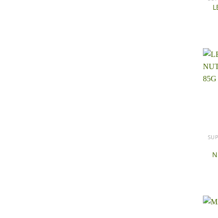
L
+
N