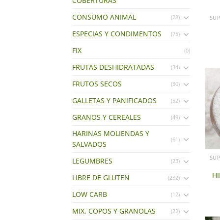
COBERTURAS
CONSUMO ANIMAL
(28)
ESPECIAS Y CONDIMENTOS
(75)
FIX
(0)
FRUTAS DESHIDRATADAS
(34)
FRUTOS SECOS
(30)
GALLETAS Y PANIFICADOS
(52)
GRANOS Y CEREALES
(49)
HARINAS MOLIENDAS Y
(61)
SALVADOS
LEGUMBRES
(23)
H
LIBRE DE GLUTEN
(232)
LOW CARB
(12)
MIX, COPOS Y GRANOLAS
(22)