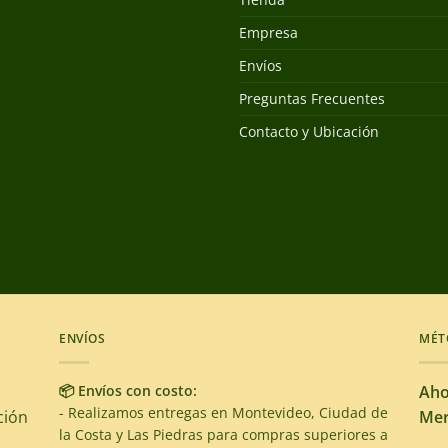
Empresa
Envíos
Preguntas Frecuentes
Contacto y Ubicación
ENVÍOS
MÉT
📦 Envíos con costo:
Aho
- Realizamos entregas en Montevideo, Ciudad de
ción
Mer
la Costa y Las Piedras para compras superiores a