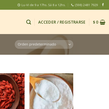
Lu-Vi de 9 a 17hs. Sá 8 a 12hs.
(598) 2481 7929
ACCEDER / REGISTRARSE
$
0