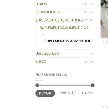
OTROS
(114)
PROMOCIONES
(17)
SUPLEMENTOS ALIMENTICIOS
(29)
SUPLEMENTOS ALIMENTICIOS
SUPLEMENTOS ALIMENTICIOS
Uncategorized
(0)
YUYOS
(68)
FILTRAR POR PRECIO
Precio
Precio
Precio:
$ 0
—
$ 4.370
FILTRAR
mínimo
máximo
+