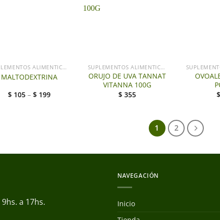
+
SUPLEMENTOS ALIMENTICIOS
SUPLEMENTOS ALIMENTICIOS
ORUJO DE UVA TANNAT
OVOAL
MALTODEXTRINA
VITANNA 100G
P
$
105
–
$
199
$
355
1
2
NAVEGACIÓN
9hs. a 17hs.
Inicio
Tienda