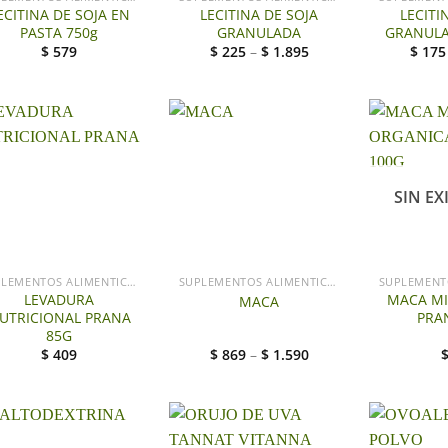
ECITINA DE SOJA EN
LECITINA DE SOJA
LECITI
PASTA 750g
GRANULADA
GRANUL
$
579
$
225
–
$
1.895
$
175
SIN EX
+
SUPLEMENTOS ALIMENTICIOS
SUPLEMENTOS ALIMENTICIOS
LEVADURA
MACA MI
MACA
UTRICIONAL PRANA
PRA
85G
$
409
$
869
–
$
1.590