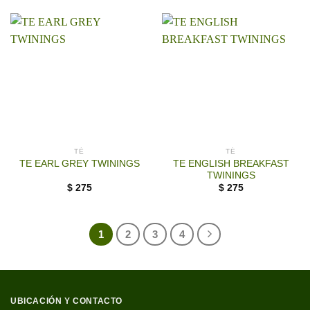
TÉ
TÉ
TE ENGLISH BREAKFAST
TE EARL GREY TWININGS
TWININGS
$
275
$
275
1
2
3
4
UBICACIÓN Y CONTACTO