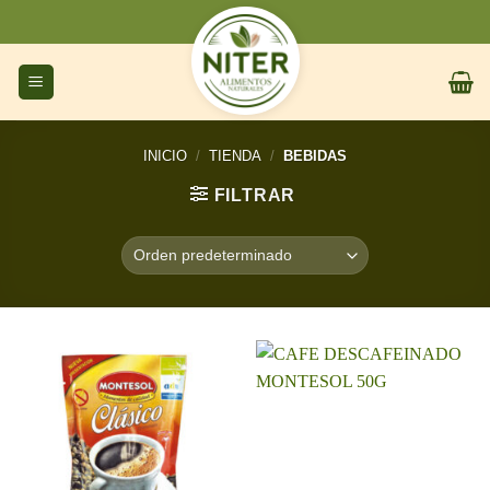
Saltar
al
contenido
INICIO
/
TIENDA
/
BEBIDAS
FILTRAR