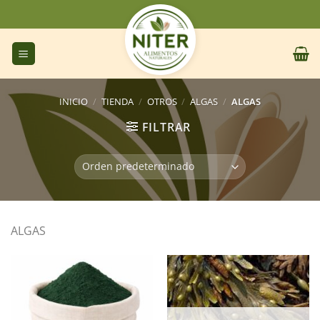
Saltar
al
contenido
INICIO
/
TIENDA
/
OTROS
/
ALGAS
/
ALGAS
FILTRAR
ALGAS