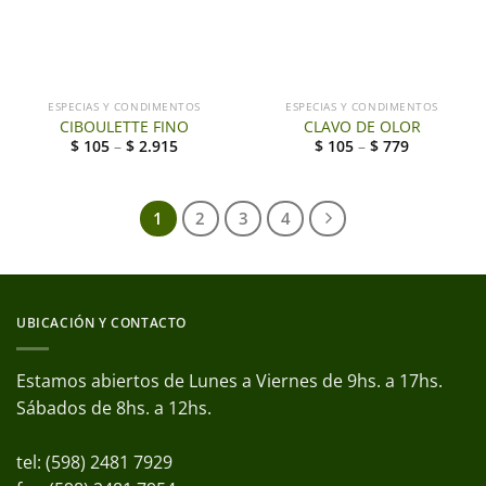
ESPECIAS Y CONDIMENTOS
ESPECIAS Y CONDIMENTOS
CIBOULETTE FINO
CLAVO DE OLOR
$
105
–
$
2.915
$
105
–
$
779
1
2
3
4
UBICACIÓN Y CONTACTO
Estamos abiertos de Lunes a Viernes de 9hs. a 17hs.
Sábados de 8hs. a 12hs.
tel: (598) 2481 7929