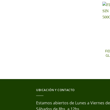
+
FI
GL
UBICACIÓN Y CONTACTO
Estamos abiertos de Lunes a Viernes de 
Sábados de 8hs. a 12hs.