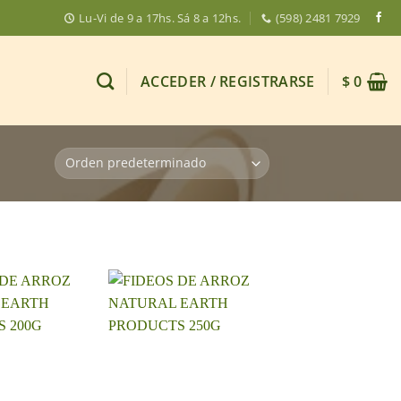
Lu-Vi de 9 a 17hs. Sá 8 a 12hs.
(598) 2481 7929
ACCEDER / REGISTRARSE
$
0
+