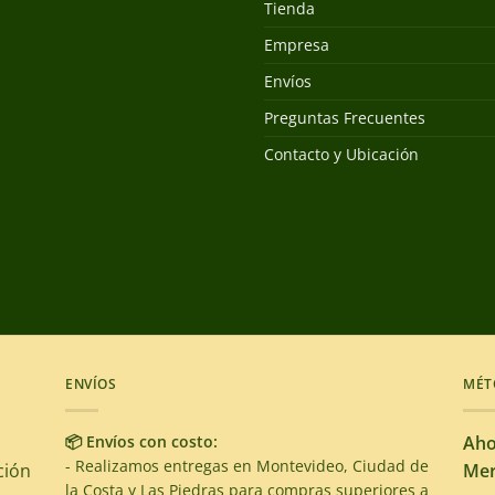
Tienda
Empresa
Envíos
Preguntas Frecuentes
Contacto y Ubicación
ENVÍOS
MÉT
📦 Envíos con costo:
Aho
- Realizamos entregas en Montevideo, Ciudad de
ción
Mer
la Costa y Las Piedras para compras superiores a