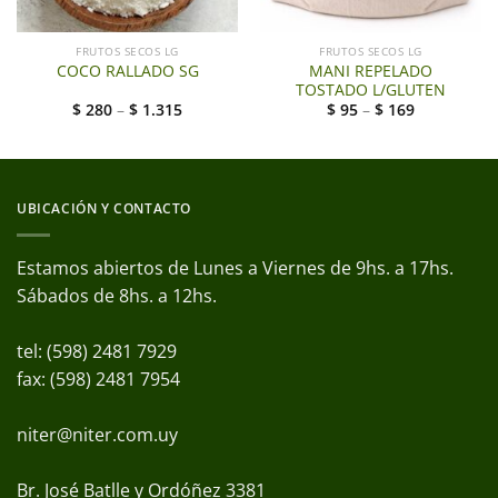
FRUTOS SECOS LG
FRUTOS SECOS LG
MANI REPELADO
COCO RALLADO SG
TOSTADO L/GLUTEN
$
280
–
$
1.315
$
95
–
$
169
UBICACIÓN Y CONTACTO
Estamos abiertos de Lunes a Viernes de 9hs. a 17hs.
Sábados de 8hs. a 12hs.
tel: (598) 2481 7929
fax: (598) 2481 7954
niter@niter.com.uy
Br. José Batlle y Ordóñez 3381