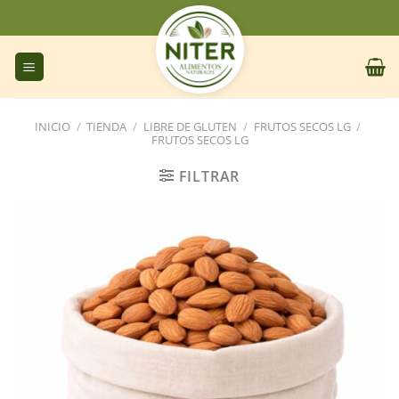
Saltar
al
contenido
INICIO
/
TIENDA
/
LIBRE DE GLUTEN
/
FRUTOS SECOS LG
/
FRUTOS SECOS LG
FILTRAR