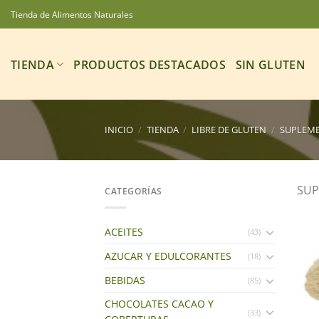
Saltar
Tienda de Alimentos Naturales
al
contenido
TIENDA
PRODUCTOS DESTACADOS
SIN GLUTEN
INICIO
/
TIENDA
/
LIBRE DE GLUTEN
/
SUPLEME
SUP
CATEGORÍAS
ACEITES
(43)
AZUCAR Y EDULCORANTES
(18)
BEBIDAS
(85)
CHOCOLATES CACAO Y
(33)