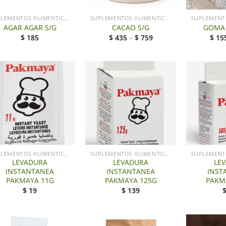
SUPLEMENTOS ALIMENTICIOS LG
SUPLEMENTOS ALIMENTICIOS LG
AGAR AGAR S/G
CACAO S/G
GOMA 
$
185
$
435
–
$
759
$
15
+
+
SUPLEMENTOS ALIMENTICIOS LG
SUPLEMENTOS ALIMENTICIOS LG
LEVADURA
LEVADURA
LE
INSTANTANEA
INSTANTANEA
INST
PAKMAYA 11G
PAKMAYA 125G
PAKM
$
19
$
139