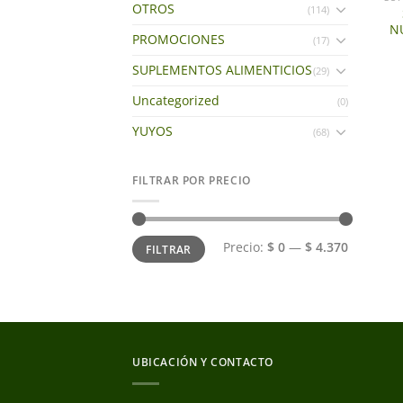
OTROS
(114)
N
PROMOCIONES
(17)
SUPLEMENTOS ALIMENTICIOS
(29)
Uncategorized
(0)
YUYOS
(68)
FILTRAR POR PRECIO
Precio
Precio
Precio:
$ 0
—
$ 4.370
FILTRAR
mínimo
máximo
UBICACIÓN Y CONTACTO