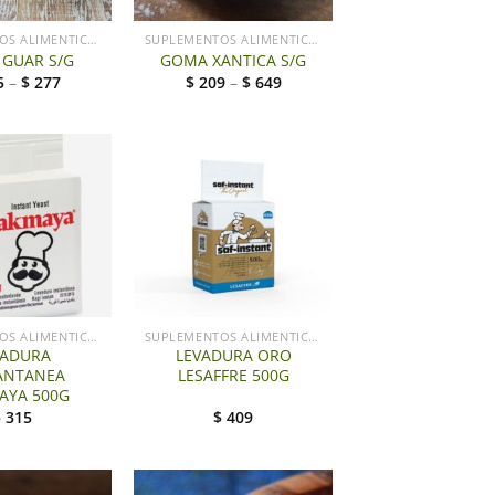
SUPLEMENTOS ALIMENTICIOS LG
SUPLEMENTOS ALIMENTICIOS LG
GUAR S/G
GOMA XANTICA S/G
5
–
$
277
$
209
–
$
649
+
SUPLEMENTOS ALIMENTICIOS LG
SUPLEMENTOS ALIMENTICIOS LG
VADURA
LEVADURA ORO
ANTANEA
LESAFFRE 500G
AYA 500G
$
315
$
409