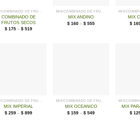
MIX/COMBINADO DE FRUTOS SECOS
MIX/COMBINADO DE FRUTOS SECOS
COMBINADO DE
MIX ANDINO
MIX 
FRUTOS SECOS
$
160
–
$
555
$
16
$
175
–
$
519
MIX/COMBINADO DE FRUTOS SECOS
MIX/COMBINADO DE FRUTOS SECOS
MIX IMPERIAL
MIX OCEANICO
MIX PAR
$
259
–
$
899
$
159
–
$
549
$
12