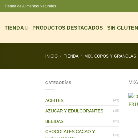
Saltar
Tienda de Alimentos Naturales
al
contenido
TIENDA
PRODUCTOS DESTACADOS
SIN GLUTE
INICIO
/
TIENDA
/
MIX, COPOS Y GRANOLAS
MIX
CATEGORÍAS
ACEITES
(43)
AZUCAR Y EDULCORANTES
(18)
BEBIDAS
(85)
CHOCOLATES CACAO Y
(33)