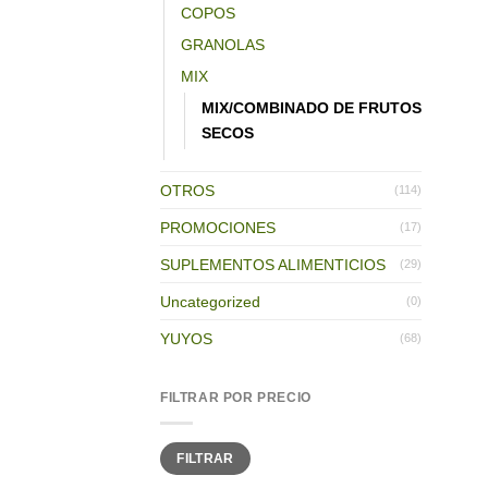
COPOS
GRANOLAS
MIX
MIX/COMBINADO DE FRUTOS
SECOS
OTROS
(114)
PROMOCIONES
(17)
SUPLEMENTOS ALIMENTICIOS
(29)
Uncategorized
(0)
YUYOS
(68)
FILTRAR POR PRECIO
Precio
Precio
FILTRAR
mínimo
máximo