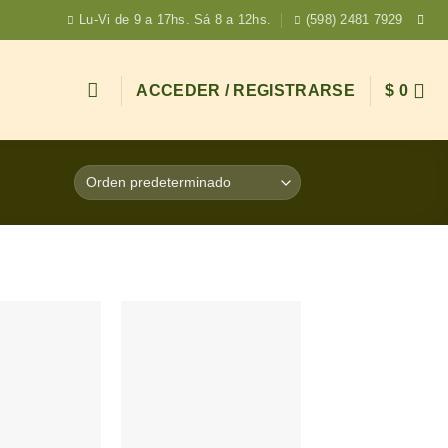
Lu-Vi de 9 a 17hs. Sá 8 a 12hs.
(598) 2481 7929
ACCEDER / REGISTRARSE
$
0