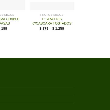
OS SECOS
FRUTOS SECOS
 SALUDABLE
PISTACHOS
PASAS
C/CASCARA TOSTADOS
$
199
$
379
–
$
1.259