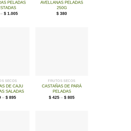
AS PELADAS
AVELLANAS PELADAS
OSTADAS
250G
–
$
1.005
$
380
OS SECOS
FRUTOS SECOS
AS DE CAJU
CASTAÑAS DE PARÁ
AS SALADAS
PELADAS
9
–
$
895
$
425
–
$
805