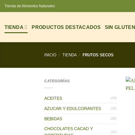
Saltar
Tienda de Alimentos Naturales
al
contenido
TIENDA
PRODUCTOS DESTACADOS
SIN GLUTE
INICIO
/
TIENDA
/
FRUTOS SECOS
CATEGORÍAS
ACEITES
(43)
AZUCAR Y EDULCORANTES
(18)
BEBIDAS
(85)
CHOCOLATES CACAO Y
(37)