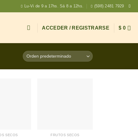
Lu-Vi de 9 a 17hs. Sá 8 a 12hs.
(598) 2481 7929
ACCEDER / REGISTRARSE
$
0
+
OS SECOS
FRUTOS SECOS