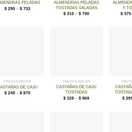
ALMENDRAS PELADAS
ALMENDR
LMENDRAS PELADAS
TOSTADAS SALADAS
Y T
$
290
–
$
733
$
310
–
$
790
$
375
FRUTOS SECOS
FRUTOS SECOS
FRUT
CASTAÑAS DE CAJU
CASTAÑ
ASTAÑAS DE CAJU
TOSTADAS
TOSTAD
$
249
–
$
870
$
329
–
$
969
$
29