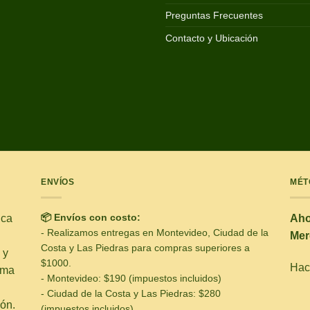
Preguntas Frecuentes
Contacto y Ubicación
ENVÍOS
MÉT
📦 Envíos con costo:
ica
Aho
- Realizamos entregas en Montevideo, Ciudad de la
Mer
Costa y Las Piedras para compras superiores a
 y
$1000.
Hacé
ima
- Montevideo: $190 (impuestos incluidos)
- Ciudad de la Costa y Las Piedras: $280
ón.
(impuestos incluidos)