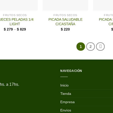
+
+
FRUTOS SECOS
FRUTOS SECOS
FRUT
UECES PELADAS 1/4
PICADA SALUDABLE
PICADA
LIGHT
C/CASTAÑA
C/
$
279
–
$
829
$
220
1
2
NAVEGACIÓN
hs. a 17hs.
Inicio
Tienda
Empresa
Envíos