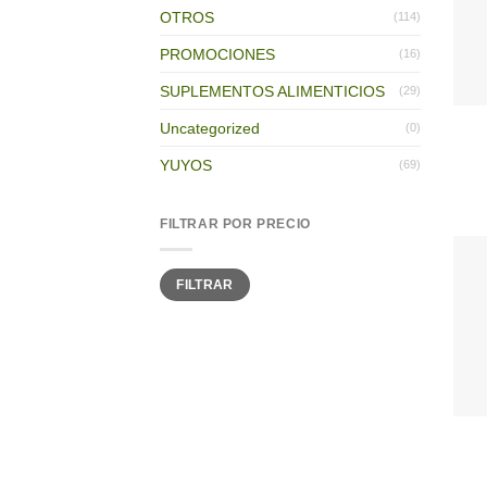
OTROS
(114)
PROMOCIONES
(16)
SUPLEMENTOS ALIMENTICIOS
(29)
Uncategorized
(0)
YUYOS
(69)
FILTRAR POR PRECIO
Precio
Precio
FILTRAR
mínimo
máximo