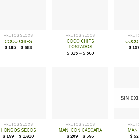
FRUTOS SECOS
FRUTOS SECOS
FRUT
COCO CHIPS
COCO CHIPS
COCO
TOSTADOS
$
185
–
$
683
$
19
$
315
–
$
560
SIN EX
FRUTOS SECOS
FRUTOS SECOS
FRUT
HONGOS SECOS
MANI CON CASCARA
MANI
$
199
–
$
1.610
$
209
–
$
595
$
52