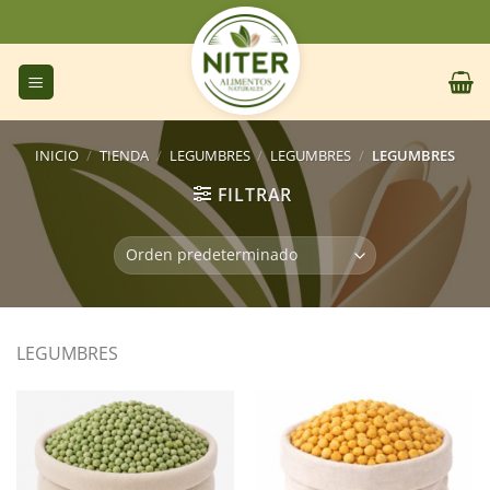
Saltar
al
contenido
INICIO
/
TIENDA
/
LEGUMBRES
/
LEGUMBRES
/
LEGUMBRES
FILTRAR
LEGUMBRES