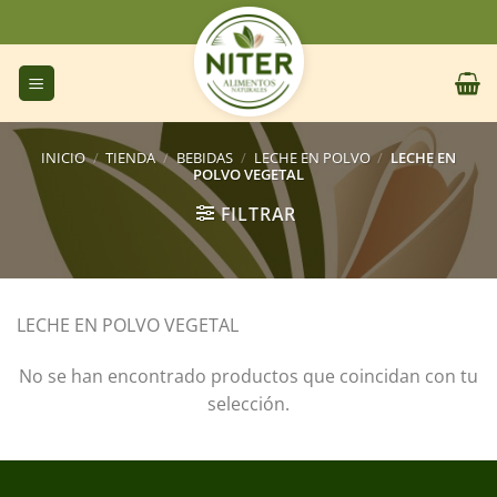
Saltar
al
contenido
INICIO
/
TIENDA
/
BEBIDAS
/
LECHE EN POLVO
/
LECHE EN
POLVO VEGETAL
FILTRAR
LECHE EN POLVO VEGETAL
No se han encontrado productos que coincidan con tu
selección.