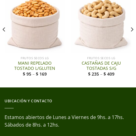
FRUTOS SECOS LG
FRUTOS SECOS LG
MANI REPELADO
CASTAÑAS DE CAJU
TOSTADO L/GLUTEN
TOSTADAS S/G
$
95
–
$
169
$
235
–
$
409
UBICACIÓN Y CONTACTO
Estamos abiertos de Lunes a Viernes de 9hs. a 17hs.
Sábados de 8hs. a 12hs.