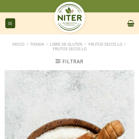
Saltar
al
contenido
INICIO
/
TIENDA
/
LIBRE DE GLUTEN
/
FRUTOS SECOS LG
/
FRUTOS SECOS LG
FILTRAR