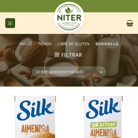
Saltar
al
contenido
INICIO
/
TIENDA
/
LIBRE DE GLUTEN
/
BEBIDAS LG
FILTRAR