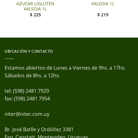
AZUCAR L/GLUTEN
VALSOIA 1L
VALSOIA 1L
$
225
$
219
UBICACIÓN Y CONTACTO
Estamos abiertos de Lunes a Viernes de 9hs. a 17hs.
Sábados de 8hs. a 12hs.
tel: (598) 2481 7929
fax: (598) 2481 7954
niter@niter.com.uy
Br. José Batlle y Ordóñez 3381
Esq. Canstatt. Montevideo, Uruguay