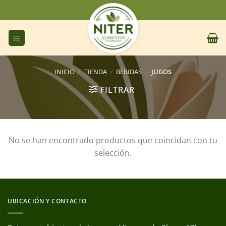
Saltar
al
contenido
INICIO
/
TIENDA
/
BEBIDAS
/
JUGOS
FILTRAR
No se han encontrado productos que coincidan con tu
selección.
UBICACIÓN Y CONTACTO