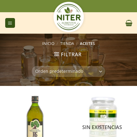
Saltar
al
contenido
INICIO
/
TIENDA
/
ACEITES
FILTRAR
SIN EXISTENCIAS