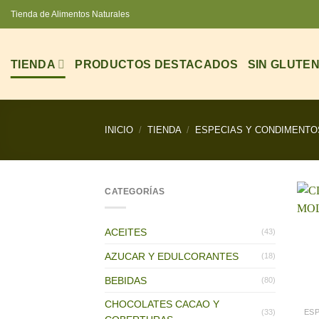
Saltar
Tienda de Alimentos Naturales
al
contenido
TIENDA
PRODUCTOS DESTACADOS
SIN GLUTE
INICIO
/
TIENDA
/
ESPECIAS Y CONDIMENTO
CATEGORÍAS
ACEITES
(43)
AZUCAR Y EDULCORANTES
(18)
BEBIDAS
(80)
CHOCOLATES CACAO Y
(33)