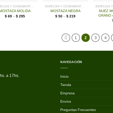
ESPECIAS Y CONDIMENTOS
ESPECIAS Y CONDIMENTOS
NUEZ M
MOSTAZA MOLIDA
MOSTAZA NEGRA
GRANO 
$
69
–
$
295
$
50
–
$
219
1
2
3
4
NAVEGACIÓN
hs. a 17hs.
Inicio
Tienda
Empresa
Envíos
Preguntas Frecuentes