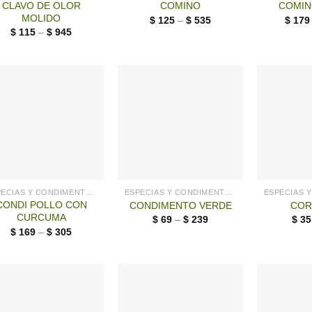
CLAVO DE OLOR
COMINO
COMIN
MOLIDO
$
125
–
$
535
$
179
$
115
–
$
945
ESPECIAS Y CONDIMENTOS
ESPECIAS Y CONDIMENTOS
CONDI POLLO CON
CONDIMENTO VERDE
COR
CURCUMA
$
69
–
$
239
$
35
$
169
–
$
305