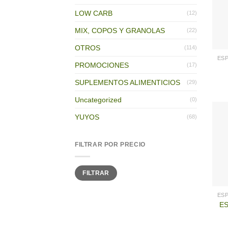
LOW CARB
(12)
MIX, COPOS Y GRANOLAS
(22)
OTROS
(114)
PROMOCIONES
(17)
SUPLEMENTOS ALIMENTICIOS
(29)
Uncategorized
(0)
YUYOS
(68)
FILTRAR POR PRECIO
Precio
Precio
FILTRAR
mínimo
máximo
ES