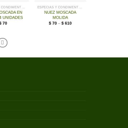
ESPECIAS Y CONDIMENTOS
ESPECIAS Y CONDIMENTOS
OSCADA EN
NUEZ MOSCADA
4 UNIDADES
MOLIDA
$
70
$
70
–
$
610