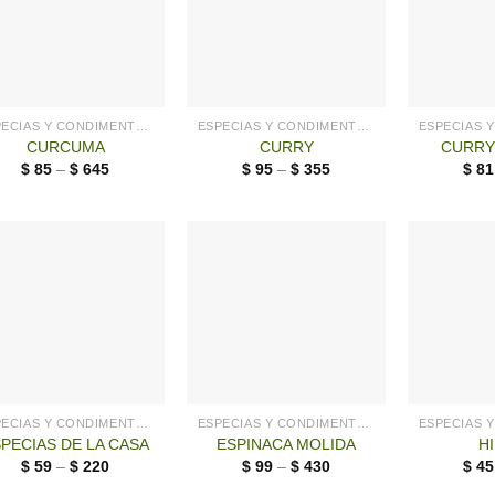
ESPECIAS Y CONDIMENTOS
ESPECIAS Y CONDIMENTOS
CURCUMA
CURRY
CURRY
$
85
–
$
645
$
95
–
$
355
$
81
ESPECIAS Y CONDIMENTOS
ESPECIAS Y CONDIMENTOS
PECIAS DE LA CASA
ESPINACA MOLIDA
H
$
59
–
$
220
$
99
–
$
430
$
45