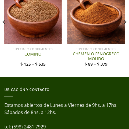
ESPECIAS Y CONDIMENTOS
ESPECIAS Y CONDIMENTOS
CHEMEN O FENOGRECO
COMINO
MOLIDO
$
125
–
$
535
$
89
–
$
379
UBICACIÓN Y CONTACTO
Estamos abiertos de Lunes a Viernes de 9hs. a 17hs.
Sábados de 8hs. a 12hs.
tel: (598) 2481 7929