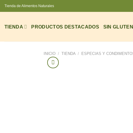
Saltar
Tienda de Alimentos Naturales
al
contenido
TIENDA
PRODUCTOS DESTACADOS
SIN GLUTE
INICIO
/
TIENDA
/
ESPECIAS Y CONDIMENTO