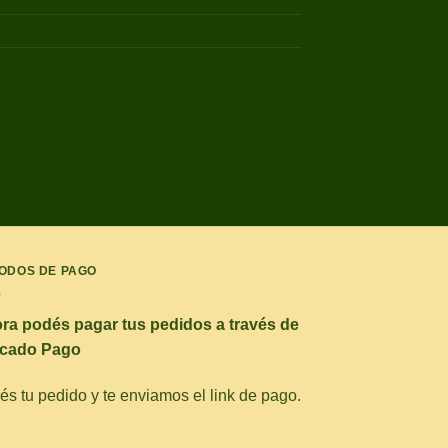
ODOS DE PAGO
ra podés pagar tus pedidos a través de
cado Pago
s tu pedido y te enviamos el link de pago.