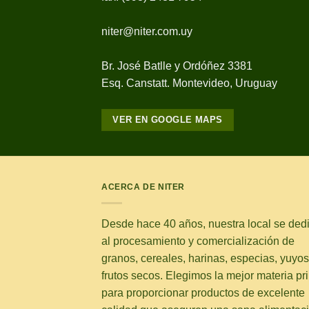
niter@niter.com.uy
Br. José Batlle y Ordóñez 3381
Esq. Canstatt. Montevideo, Uruguay
VER EN GOOGLE MAPS
ACERCA DE NITER
Desde hace 40 años, nuestra local se ded
al procesamiento y comercialización de
granos, cereales, harinas, especias, yuyos
frutos secos. Elegimos la mejor materia pr
para proporcionar productos de excelente