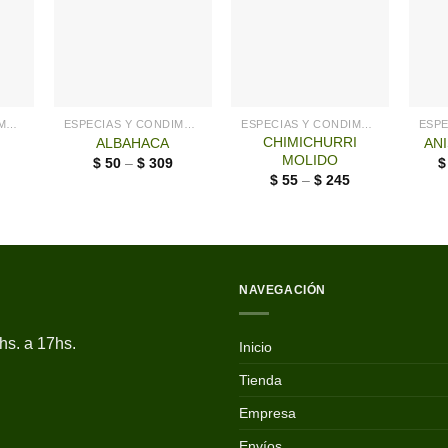
ESPECIAS Y CONDIMENTOS
ESPECIAS Y CONDIMENTOS
ESPECIAS Y CONDIMENTOS
CHIMICHURRI
ALBAHACA
AN
MOLIDO
$
50
–
$
309
$
55
–
$
245
NAVEGACIÓN
hs. a 17hs.
Inicio
Tienda
Empresa
Envíos