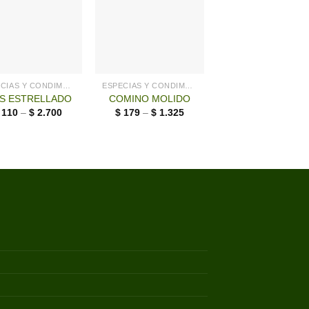
ESPECIAS Y CONDIMENTOS
ESPECIAS Y CONDIMENTOS
ESPE
IS ESTRELLADO
COMINO MOLIDO
ADOBO
$
110
–
$
2.700
$
179
–
$
1.325
$
59
–
$
205