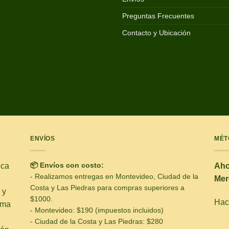
Preguntas Frecuentes
Contacto y Ubicación
ENVÍOS
MÉT
📦 Envíos con costo:
ica
Aho
- Realizamos entregas en Montevideo, Ciudad de la
Mer
Costa y Las Piedras para compras superiores a
 y
$1000.
Hacé
ima
- Montevideo: $190 (impuestos incluidos)
- Ciudad de la Costa y Las Piedras: $280