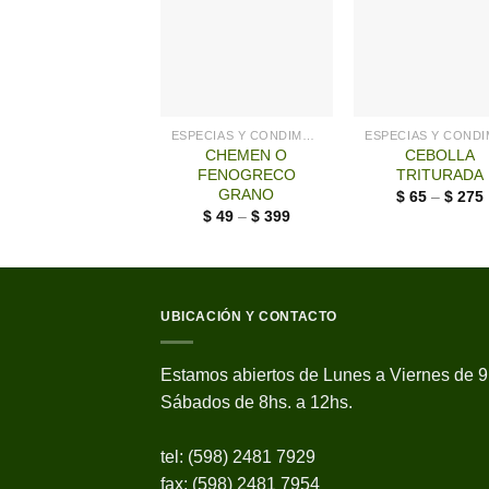
ESPECIAS Y CONDIMENTOS
CHEMEN O
CEBOLLA
FENOGRECO
TRITURADA
GRANO
$
65
–
$
275
$
49
–
$
399
UBICACIÓN Y CONTACTO
Estamos abiertos de Lunes a Viernes de 9
Sábados de 8hs. a 12hs.
tel: (598) 2481 7929
fax: (598) 2481 7954