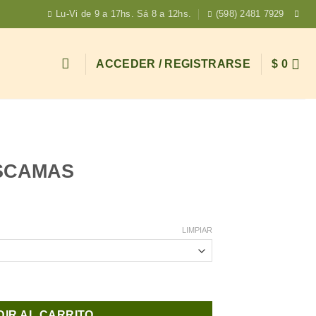
Lu-Vi de 9 a 17hs. Sá 8 a 12hs.
(598) 2481 7929
ACCEDER / REGISTRARSE
$
0
SCAMAS
LIMPIAR
ad
IR AL CARRITO