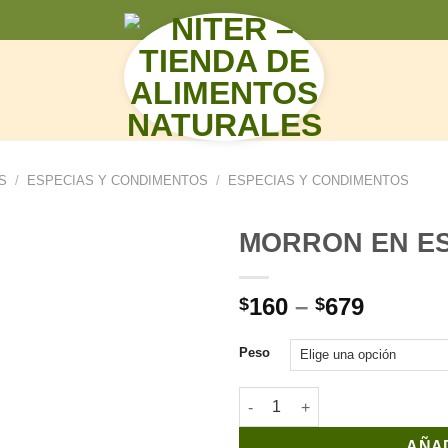
N
S
/
ESPECIAS Y CONDIMENTOS
/
ESPECIAS Y CONDIMENTOS
MORRON EN E
160
–
679
$
$
Peso
MORRON EN ESCAMAS cantid
AÑAD