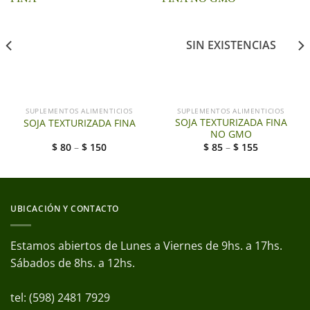
SIN EXISTENCIAS
SUPLEMENTOS ALIMENTICIOS
SUPLEMENTOS ALIMENTICIOS
SOJA TEXTURIZADA FINA
SOJA TEXTURIZADA FINA
NO GMO
$
80
–
$
150
$
85
–
$
155
UBICACIÓN Y CONTACTO
Estamos abiertos de Lunes a Viernes de 9hs. a 17hs.
Sábados de 8hs. a 12hs.
tel: (598) 2481 7929