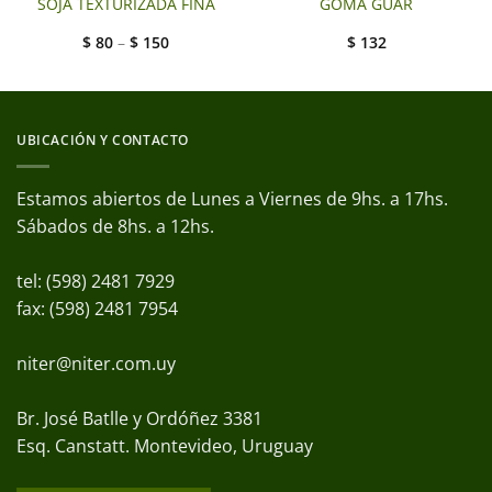
SOJA TEXTURIZADA FINA
GOMA GUAR
$
80
–
$
150
$
132
UBICACIÓN Y CONTACTO
Estamos abiertos de Lunes a Viernes de 9hs. a 17hs.
Sábados de 8hs. a 12hs.
tel: (598) 2481 7929
fax: (598) 2481 7954
niter@niter.com.uy
Br. José Batlle y Ordóñez 3381
Esq. Canstatt. Montevideo, Uruguay