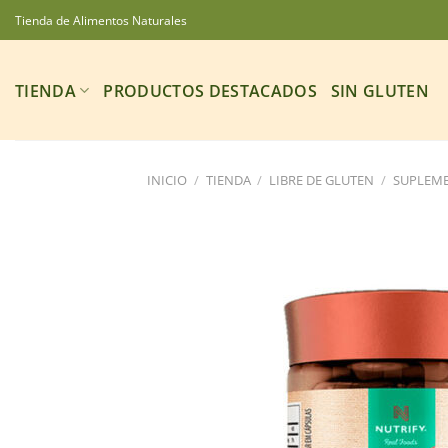
Saltar
Tienda de Alimentos Naturales
al
contenido
TIENDA
PRODUCTOS DESTACADOS
SIN GLUTEN
INICIO
/
TIENDA
/
LIBRE DE GLUTEN
/
SUPLEME