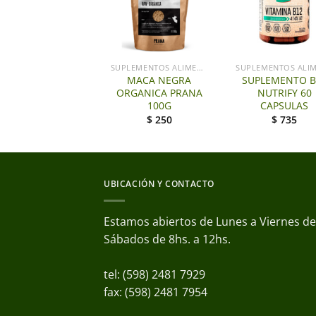
+
+
SUPLEMENTOS ALIMENTICIOS LG
SUPLEMENTOS ALIMENTICIOS LG
MACA NEGRA
SUPLEMENTO B
AGAR AGAR S/G
ORGANICA PRANA
NUTRIFY 60
100G
CAPSULAS
$
185
$
250
$
735
UBICACIÓN Y CONTACTO
Estamos abiertos de Lunes a Viernes de 
Sábados de 8hs. a 12hs.
tel: (598) 2481 7929
fax: (598) 2481 7954