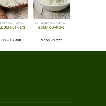
SUPLEMENTOS ALIMENTICIOS LG
SUPLEMENTOS ALIMENTICIOS LG
LLIUM HUSK S/G
GOMA GUAR S/G
$
555
–
$
2.480
$
155
–
$
277