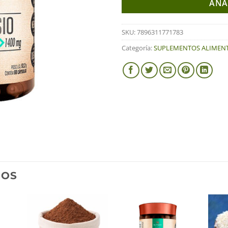
AÑA
SKU:
7896311771783
Categoría:
SUPLEMENTOS ALIMENT
DOS