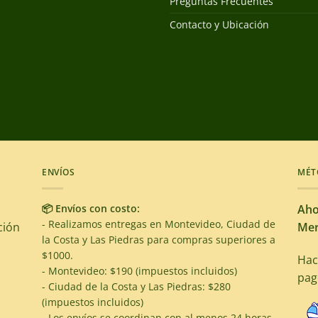
Preguntas Frecuentes
Contacto y Ubicación
ENVÍOS
MÉT
📦 Envíos con costo:
Aho
- Realizamos entregas en Montevideo, Ciudad de
ción
Mer
la Costa y Las Piedras para compras superiores a
$1000.
Hac
- Montevideo: $190 (impuestos incluidos)
pag
- Ciudad de la Costa y Las Piedras: $280
(impuestos incluidos)
- Los envíos se coordinan con al menos 24 horas