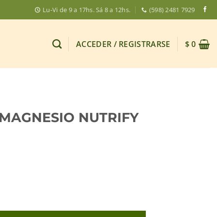
Lu-Vi de 9 a 17hs. Sá 8 a 12hs.
(598) 2481 7929
ACCEDER / REGISTRARSE
$
0
MAGNESIO NUTRIFY
FY 60 CAPSULAS cantidad