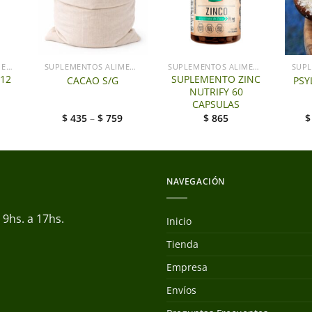
+
SUPLEMENTOS ALIMENTICIOS LG
SUPLEMENTOS ALIMENTICIOS LG
SUPLEMENTOS ALIMENTICIOS LG
12
SUPLEMENTO ZINC
CACAO S/G
PSY
NUTRIFY 60
CAPSULAS
$
435
–
$
759
$
865
NAVEGACIÓN
9hs. a 17hs.
Inicio
Tienda
Empresa
Envíos