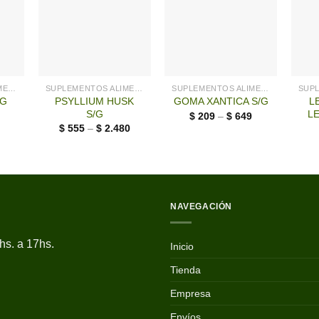
+
SUPLEMENTOS ALIMENTICIOS LG
SUPLEMENTOS ALIMENTICIOS LG
SUPLEMENTOS ALIMENTICIOS LG
PSYLLIUM HUSK
L
/G
GOMA XANTICA S/G
S/G
L
$
209
–
$
649
$
555
–
$
2.480
NAVEGACIÓN
hs. a 17hs.
Inicio
Tienda
Empresa
Envíos