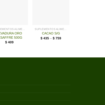
+
SUPLEMENTOS ALIMENTICIOS LG
SUPLEMENTOS ALIMENTICIOS LG
EVADURA ORO
SUPLEMENTO Q
CACAO S/G
ESAFFRE 500G
NUTRIFY 60
$
435
–
$
759
CAPSULAS
$
409
$
1.285