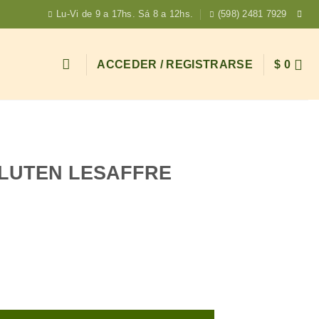
Lu-Vi de 9 a 17hs. Sá 8 a 12hs.
(598) 2481 7929
ACCEDER / REGISTRARSE
$
0
LUTEN LESAFFRE
E 500G cantidad