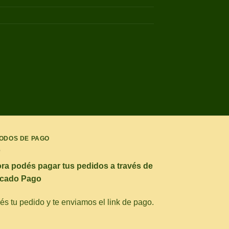
ODOS DE PAGO
ra podés pagar tus pedidos a través de
cado Pago
s tu pedido y te enviamos el link de pago.