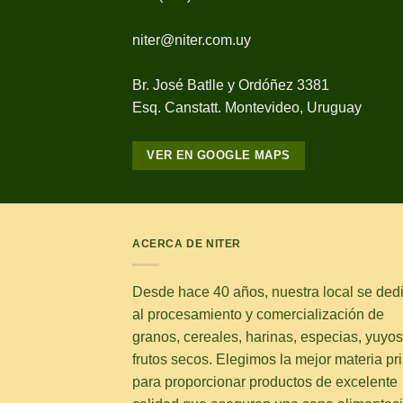
niter@niter.com.uy
Br. José Batlle y Ordóñez 3381
Esq. Canstatt. Montevideo, Uruguay
VER EN GOOGLE MAPS
ACERCA DE NITER
Desde hace 40 años, nuestra local se ded
al procesamiento y comercialización de
granos, cereales, harinas, especias, yuyos
frutos secos. Elegimos la mejor materia pr
para proporcionar productos de excelente