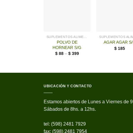
SUPLEMENTOS ALIMENTICIOS LG
POLVO DE
AGAR AGAR S
HORNEAR S/G
$
185
$
88
–
$
399
UBICACIÓN Y CONTACTO
Estamos abiertos de Lunes a Viernes de 9
Sábados de 8hs. a 12hs.
tel: (598) 2481 7929
fax: (598) 2481 7954