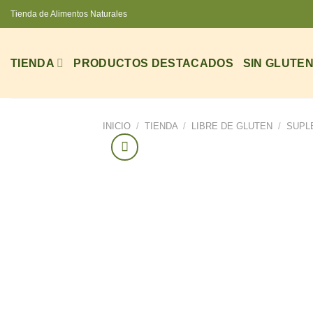
Saltar
Tienda de Alimentos Naturales
al
contenido
TIENDA
PRODUCTOS DESTACADOS
SIN GLUTE
INICIO
/
TIENDA
/
LIBRE DE GLUTEN
/
SUPL