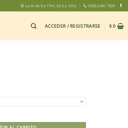
Lu-Vi de 9 a 17hs. Sá 8 a 12hs.
(598) 2481 7929
ACCEDER / REGISTRARSE
$
0
DIR AL CARRITO