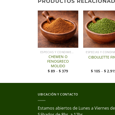
PRODUCTOS RELACIONA
ESPECIAS Y CONDIMENTOS
ESPECIAS Y CONDIMENTOS
CLAVO DE OLOR
CHEMEN O
CIBOULETTE FI
MOLIDO
FENOGRECO
MOLIDO
$
115
–
$
945
$
89
–
$
379
$
105
–
$
2.91
UBICACIÓN Y CONTACTO
Estamos abiertos de Lunes a Viernes de 
Sábados de 8hs. a 12hs.