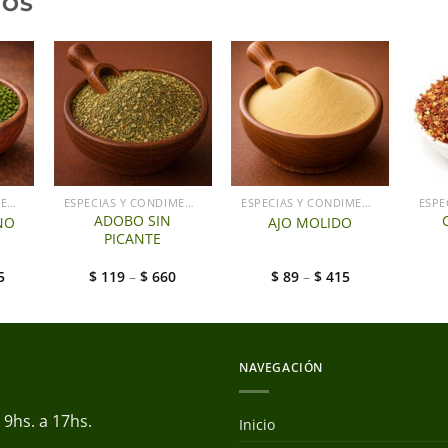
DOS
ESPECIAS Y CONDIMENTOS
ESPECIAS Y CONDIMENTOS
ESPECIAS Y CONDIMENTOS
ADOBO SIN
NO
AJO MOLIDO
PICANTE
5
$
119
–
$
660
$
89
–
$
415
NAVEGACIÓN
9hs. a 17hs.
Inicio