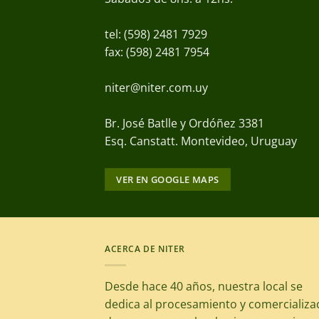
tel: (598) 2481 7929
fax: (598) 2481 7954
niter@niter.com.uy
Br. José Batlle y Ordóñez 3381
Esq. Canstatt. Montevideo, Uruguay
VER EN GOOGLE MAPS
ACERCA DE NITER
Desde hace 40 años, nuestra local se
dedica al procesamiento y comercializa