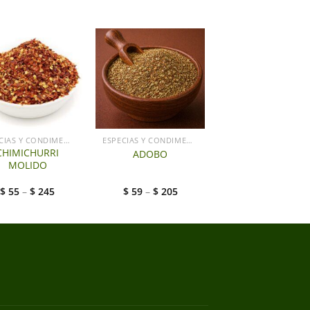
ESPECIAS Y CONDIMENTOS
ESPECIAS Y CONDIMENTOS
CHIMICHURRI
ADOBO
MOLIDO
$
55
–
$
245
$
59
–
$
205