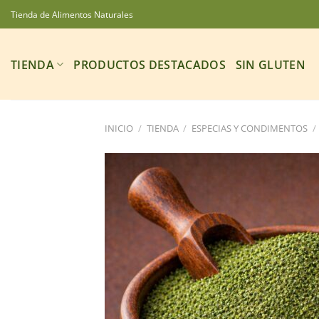
Saltar
Tienda de Alimentos Naturales
al
contenido
TIENDA
PRODUCTOS DESTACADOS
SIN GLUTEN
INICIO
/
TIENDA
/
ESPECIAS Y CONDIMENTOS
/