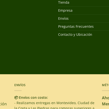
Tienda
Empresa
Envíos
Preguntas Frecuentes
Contacto y Ubicación
ENVÍOS
MÉT
📦 Envíos con costo:
Aho
- Realizamos entregas en Montevideo, Ciudad de
ción
Mer
la Costa y Las Piedras para compras superiores a