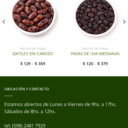
FRUTAS EN PASAS
FRUTAS EN PASAS
DATILES SIN CAROZO
PASAS DE UVA MEDIANAS
$
129
–
$
359
$
120
–
$
379
UBICACIÓN Y CONTACTO
Estamos abiertos de Lunes a Viernes de 9hs. a 17hs.
Sábados de 8hs. a 12hs.
tel: (598) 2481 7929