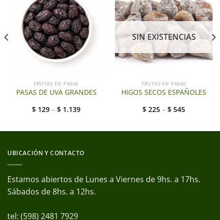
SIN EXISTENCIAS
FRUTAS EN PASAS
FRUTAS EN PASAS
PASAS DE UVA GRANDES
HIGOS SECOS ESPAÑOLES
$
129
–
$
1.139
$
225
–
$
545
UBICACIÓN Y CONTACTO
Estamos abiertos de Lunes a Viernes de 9hs. a 17hs.
Sábados de 8hs. a 12hs.
tel: (598) 2481 7929