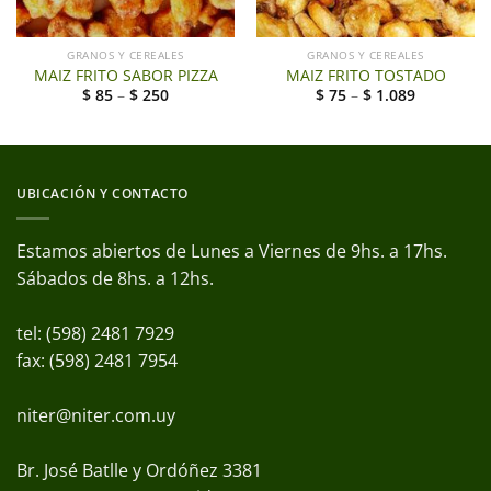
GRANOS Y CEREALES
GRANOS Y CEREALES
MAIZ FRITO SABOR PIZZA
MAIZ FRITO TOSTADO
$
85
–
$
250
$
75
–
$
1.089
UBICACIÓN Y CONTACTO
Estamos abiertos de Lunes a Viernes de 9hs. a 17hs.
Sábados de 8hs. a 12hs.
tel: (598) 2481 7929
fax: (598) 2481 7954
niter@niter.com.uy
Br. José Batlle y Ordóñez 3381