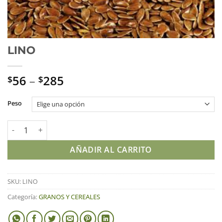
LINO
56
–
285
$
$
Peso
LINO cantidad
AÑADIR AL CARRITO
SKU:
LINO
Categoría:
GRANOS Y CEREALES