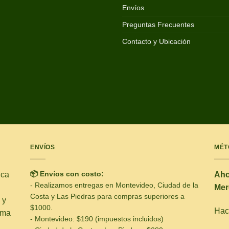
Envíos
Preguntas Frecuentes
Contacto y Ubicación
ENVÍOS
MÉT
📦 Envíos con costo:
ica
Aho
- Realizamos entregas en Montevideo, Ciudad de la
Mer
Costa y Las Piedras para compras superiores a
 y
$1000.
Hacé
ima
- Montevideo: $190 (impuestos incluidos)