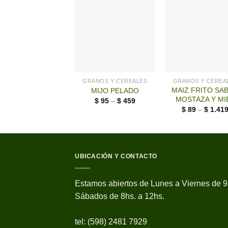
GRANOS Y CEREALES
GRANOS Y CEREA
MAIZ FRITO SA
MIJO PELADO
MOSTAZA Y MI
$
95
–
$
459
$
89
–
$
1.41
UBICACIÓN Y CONTACTO
Estamos abiertos de Lunes a Viernes de 9
Sábados de 8hs. a 12hs.
tel: (598) 2481 7929