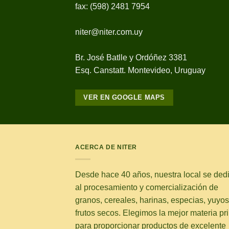
fax: (598) 2481 7954
niter@niter.com.uy
Br. José Batlle y Ordóñez 3381
Esq. Canstatt. Montevideo, Uruguay
VER EN GOOGLE MAPS
ACERCA DE NITER
Desde hace 40 años, nuestra local se ded
al procesamiento y comercialización de
granos, cereales, harinas, especias, yuyos
frutos secos. Elegimos la mejor materia pr
para proporcionar productos de excelente