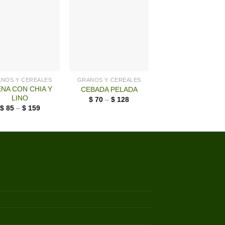
NOS Y CEREALES
GRANOS Y CEREALES
GRANOS Y CEREAL
NA CON CHIA Y
MAIZ PISINGALL
CEBADA PELADA
LINO
38/40
$
70
–
$
128
$
85
–
$
159
$
44
–
$
165