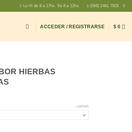
Lu-Vi de 9 a 17hs. Sá 8 a 12hs.
(598) 2481 7929
ACCEDER / REGISTRARSE
$
0
ABOR HIERBAS
AS
LIMPIAR
MEDITERRANEAS cantidad