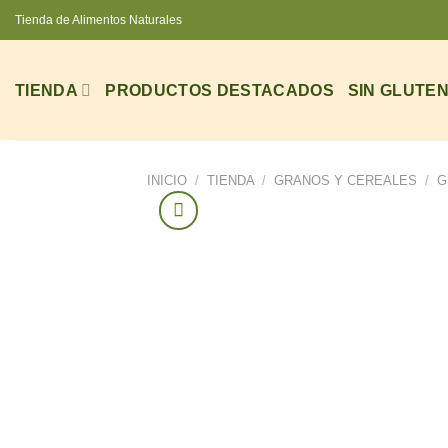
Saltar
Tienda de Alimentos Naturales
al
contenido
TIENDA
PRODUCTOS DESTACADOS
SIN GLUTE
INICIO
/
TIENDA
/
GRANOS Y CEREALES
/
G