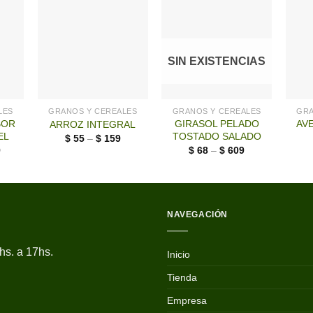
SIN EXISTENCIAS
LES
GRANOS Y CEREALES
GRANOS Y CEREALES
GRA
BOR
GIRASOL PELADO
AVE
ARROZ INTEGRAL
EL
TOSTADO SALADO
$
55
–
$
159
9
$
68
–
$
609
NAVEGACIÓN
hs. a 17hs.
Inicio
Tienda
Empresa