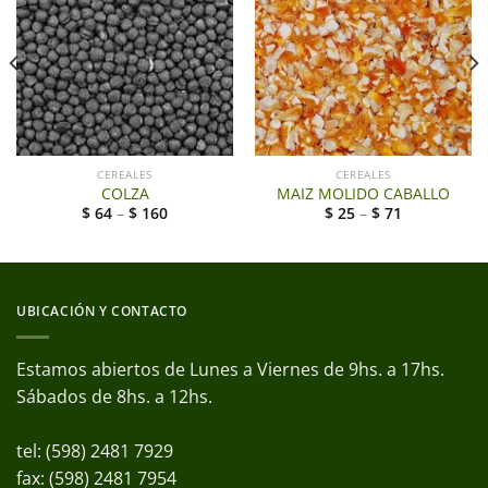
CEREALES
CEREALES
COLZA
MAIZ MOLIDO CABALLO
$
64
–
$
160
$
25
–
$
71
UBICACIÓN Y CONTACTO
Estamos abiertos de Lunes a Viernes de 9hs. a 17hs.
Sábados de 8hs. a 12hs.
tel: (598) 2481 7929
fax: (598) 2481 7954