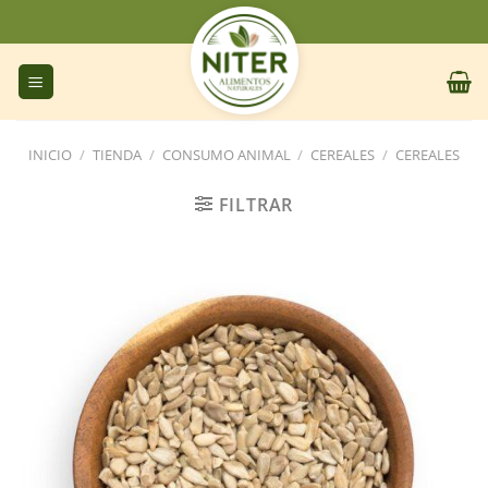
Saltar
al
contenido
INICIO
/
TIENDA
/
CONSUMO ANIMAL
/
CEREALES
/
CEREALES
FILTRAR