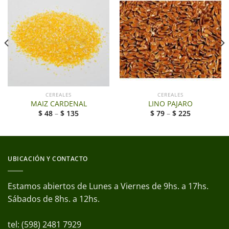
CEREALES
CEREALES
MAIZ CARDENAL
LINO PAJARO
$
48
–
$
135
$
79
–
$
225
UBICACIÓN Y CONTACTO
Estamos abiertos de Lunes a Viernes de 9hs. a 17hs.
Sábados de 8hs. a 12hs.
tel: (598) 2481 7929