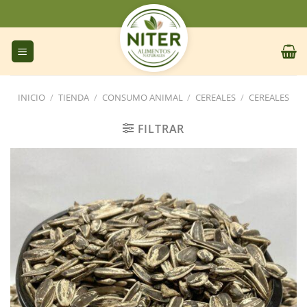
Saltar
al
contenido
INICIO
/
TIENDA
/
CONSUMO ANIMAL
/
CEREALES
/
CEREALES
FILTRAR