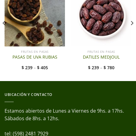
FRUTAS EN PASAS
FRUTAS EN PASAS
PASAS DE UVA RUBIAS
DATILES MEDJOUL
$
239
–
$
405
$
239
–
$
780
UBICACIÓN Y CONTACTO
Estamos abiertos de Lunes a Viernes de 9hs. a 17hs.
Sábados de 8hs. a 12hs.
tel: (598) 2481 7929