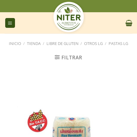
Saltar
al
contenido
INICIO
/
TIENDA
/
LIBRE DE GLUTEN
/
OTROS LG
/
PASTAS LG
FILTRAR