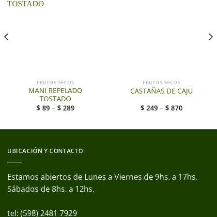
FRUTOS SECOS
FRUTOS SECOS
MANI REPELADO
CASTAÑAS DE CAJU
TOSTADO
$
89
–
$
289
$
249
–
$
870
UBICACIÓN Y CONTACTO
Estamos abiertos de Lunes a Viernes de 9hs. a 17hs.
Sábados de 8hs. a 12hs.
tel: (598) 2481 7929