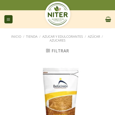
Saltar
al
contenido
INICIO
/
TIENDA
/
AZUCAR Y EDULCORANTES
/
AZÚCAR
/
AZUCARES
FILTRAR