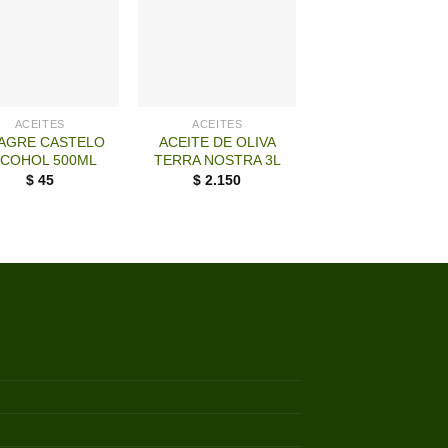
SIN EXISTENCI
+
+
ACEITES
ACEITES
ACEITES
NAGRE CASTELO
ACEITE DE OLIVA
ACEITE DE OLIV
LCOHOL 500ML
TERRA NOSTRA 3L
RS BIDON 5L
$
45
$
2.150
$
3.645