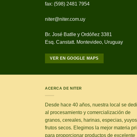
fax: (598) 2481 7954
niter@niter.com.uy
Br. José Batlle y Ordóñez 3381
Esq. Canstatt. Montevideo, Uruguay
VER EN GOOGLE MAPS
ACERCA DE NITER
Desde hace 40 años, nuestra local se ded
al procesamiento y comercialización de
granos, cereales, harinas, especias, yuyos
frutos secos. Elegimos la mejor materia pr
para proporcionar productos de excelente