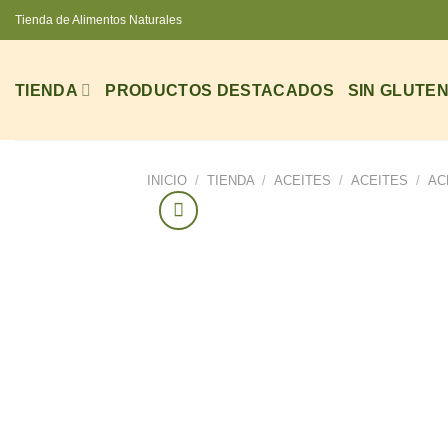
Saltar
Tienda de Alimentos Naturales
al
contenido
TIENDA
PRODUCTOS DESTACADOS
SIN GLUTE
INICIO
/
TIENDA
/
ACEITES
/
ACEITES
/
AC