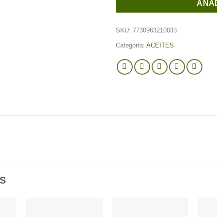
AÑAD
SKU:
7730963210033
Categoría:
ACEITES
S