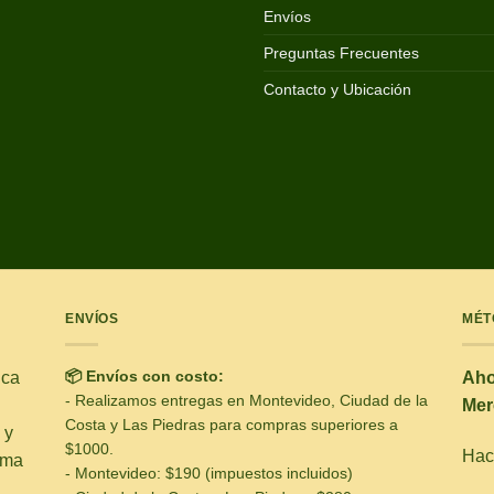
Envíos
Preguntas Frecuentes
Contacto y Ubicación
ENVÍOS
MÉT
📦 Envíos con costo:
ica
Aho
- Realizamos entregas en Montevideo, Ciudad de la
Mer
Costa y Las Piedras para compras superiores a
 y
$1000.
Hacé
ima
- Montevideo: $190 (impuestos incluidos)