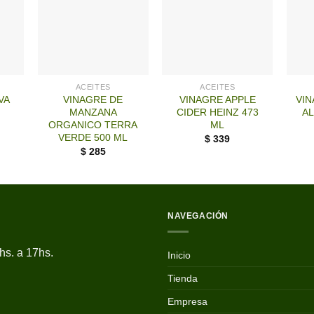
+
+
+
ACEITES
ACEITES
VA
VINAGRE DE
VINAGRE APPLE
VI
MANZANA
CIDER HEINZ 473
A
ORGANICO TERRA
ML
VERDE 500 ML
$
339
$
285
NAVEGACIÓN
hs. a 17hs.
Inicio
Tienda
Empresa