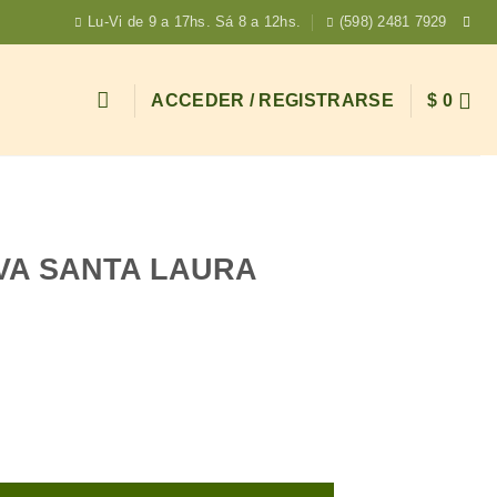
Lu-Vi de 9 a 17hs. Sá 8 a 12hs.
(598) 2481 7929
ACCEDER / REGISTRARSE
$
0
IVA SANTA LAURA
A 250ML cantidad