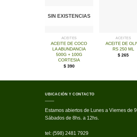
SIN EXISTENCIAS
+
+
ACEITES
ACEITES
ACEITE DE COCO
ACEITE DE OLI
LA ABUNDANCIA
RS 250 ML
500G + 100G
$
265
CORTESIA
$
390
UBICACIÓN Y CONTACTO
Estamos abiertos de Lunes a Viernes de 9
Sábados de 8hs. a 12hs.
tel: (598) 2481 7929