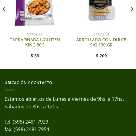
OTROS LG
OTROS LG
GARRAPIÑADA L/GLUTEN
ARROLLADO CON DULCE
KING 80G
S/G 130 GR
$
39
$
209
UBICACIÓN Y CONTACTO
Estamos abiertos de Lunes a Viernes de 9hs. a 17hs.
Sábados de 8hs. a 12hs.
tel: (598) 2481 7929
fax: (598) 2481 7954