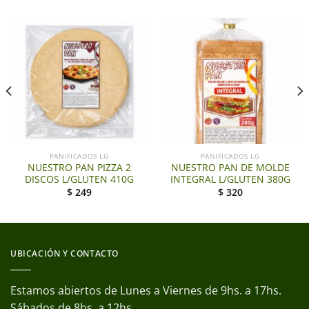
PANIFICADOS LG
PANIFICADOS LG
NUESTRO PAN PIZZA 2
NUESTRO PAN DE MOLDE
DISCOS L/GLUTEN 410G
INTEGRAL L/GLUTEN 380G
$
249
$
320
UBICACIÓN Y CONTACTO
Estamos abiertos de Lunes a Viernes de 9hs. a 17hs.
Sábados de 8hs. a 12hs.