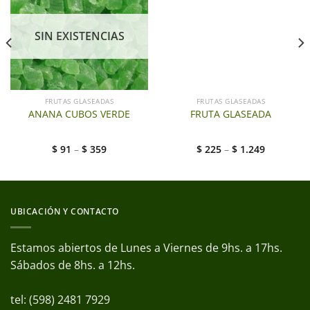
SIN EXISTENCIAS
FRUTAS GLASEADAS
FRUTAS GLASEADAS
ANANA CUBOS VERDE
FRUTA GLASEADA
$
91
–
$
359
$
225
–
$
1.249
UBICACIÓN Y CONTACTO
Estamos abiertos de Lunes a Viernes de 9hs. a 17hs.
Sábados de 8hs. a 12hs.
tel: (598) 2481 7929