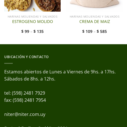
HARINAS MOLIENDAS Y SALVADOS
HARINAS MOLIENDAS Y SALVADOS
ESTROGENO MOLIDO
CREMA DE MAIZ
$
99
–
$
135
$
109
–
$
585
UBICACIÓN Y CONTACTO
Estamos abiertos de Lunes a Viernes de 9hs. a 17hs.
Sábados de 8hs. a 12hs.
tel: (598) 2481 7929
fax: (598) 2481 7954
niter@niter.com.uy