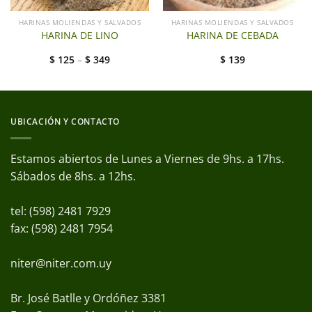
HARINAS MOLIENDAS Y SALVADOS
HARINAS MOLIENDAS Y SALVADOS
HARINA DE LINO
HARINA DE CEBADA
$
125
–
$
349
$
139
UBICACIÓN Y CONTACTO
Estamos abiertos de Lunes a Viernes de 9hs. a 17hs.
Sábados de 8hs. a 12hs.
tel: (598) 2481 7929
fax: (598) 2481 7954
niter@niter.com.uy
Br. José Batlle y Ordóñez 3381