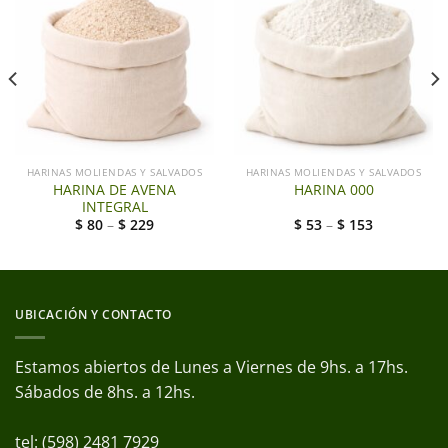
HARINAS MOLIENDAS Y SALVADOS
HARINAS MOLIENDAS Y SALVADOS
HARINA DE AVENA
HARINA 000
INTEGRAL
$
80
–
$
229
$
53
–
$
153
UBICACIÓN Y CONTACTO
Estamos abiertos de Lunes a Viernes de 9hs. a 17hs.
Sábados de 8hs. a 12hs.
tel: (598) 2481 7929