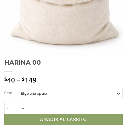
HARINA 00
40
–
149
$
$
Peso
HARINA 00 cantidad
AÑADIR AL CARRITO