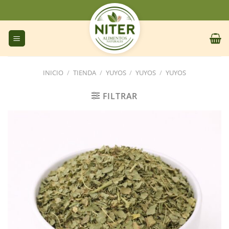
Saltar
al
contenido
INICIO
/
TIENDA
/
YUYOS
/
YUYOS
/
YUYOS
FILTRAR