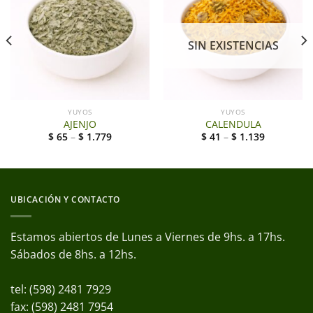
SIN EXISTENCIAS
YUYOS
YUYOS
AJENJO
CALENDULA
$
65
–
$
1.779
$
41
–
$
1.139
UBICACIÓN Y CONTACTO
Estamos abiertos de Lunes a Viernes de 9hs. a 17hs.
Sábados de 8hs. a 12hs.
tel: (598) 2481 7929
fax: (598) 2481 7954