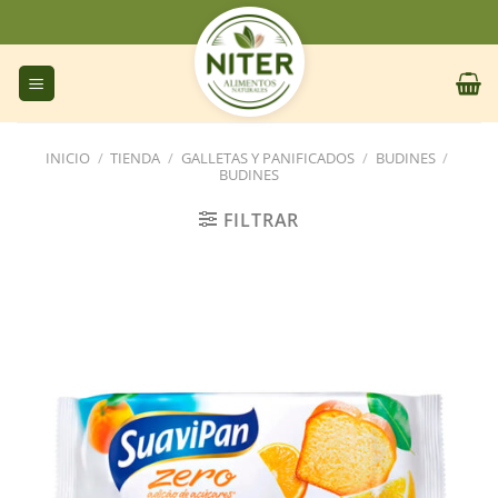
Saltar
al
contenido
INICIO
/
TIENDA
/
GALLETAS Y PANIFICADOS
/
BUDINES
/
BUDINES
FILTRAR