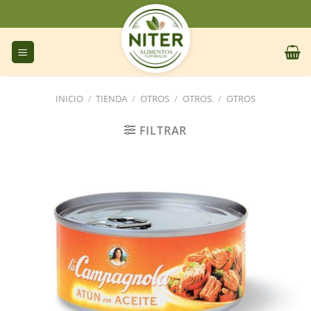
Saltar
al
contenido
INICIO
/
TIENDA
/
OTROS
/
OTROS.
/
OTROS
FILTRAR