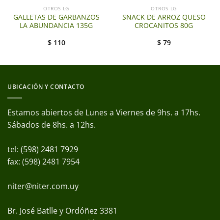
OTROS LG
OTROS LG
GALLETAS DE GARBANZOS
SNACK DE ARROZ QUESO
LA ABUNDANCIA 135G
CROCANITOS 80G
$
110
$
79
UBICACIÓN Y CONTACTO
Estamos abiertos de Lunes a Viernes de 9hs. a 17hs.
Sábados de 8hs. a 12hs.
tel: (598) 2481 7929
fax: (598) 2481 7954
niter@niter.com.uy
Br. José Batlle y Ordóñez 3381